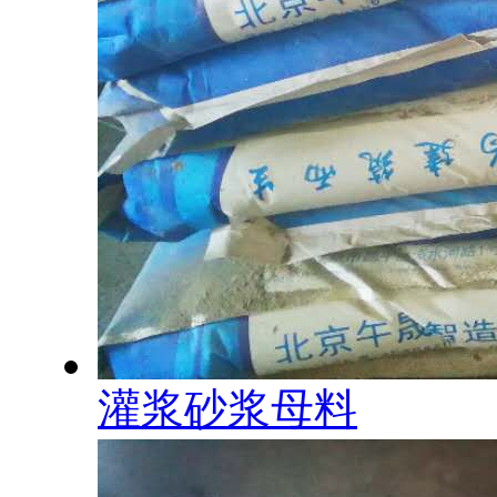
灌浆砂浆母料