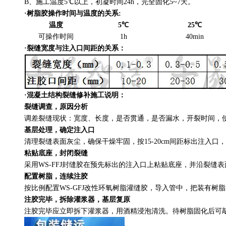
B、施工温度5℃以上，初凝时间24h，完全固化5~7天。
·
树脂胶操作时间与温度的关系:
温度
5
℃
25
℃
可操作时间
1h
40min
·
裂缝宽度与注入口间距的关系：
·
混凝土结构裂缝修补施工说明：
裂缝调查，原因分析
调差裂缝现状：宽度、长度，是否贯通，是否漏水，开裂时间，
基层处理，确定注入口
清理裂缝表面灰尘，确保干燥牢固，按15-20cm间距标出注入
粘贴底座，封闭裂缝
采用WS-FFJ封缝胶在预先标出的注入口上粘贴底座，并沿裂缝表面
配置树脂，连续注胶
按比例配置WS-GFJ改性环氧树脂灌缝胶，导入管中，把装有
注胶完毕，拆除灌浆器，基层复原
注胶完毕应立即拆下灌浆器，用酒精浸泡清洗。待树脂固化后可