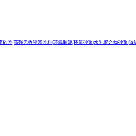
座砂浆|高强无收缩灌浆料|环氧胶泥|环氧砂浆|水乳聚合物砂浆|道