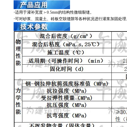
·
适用于灌补宽度＞0.5mm的结构性微细裂缝。
·
可对砂浆、混凝土、砖板空鼓缝隙等各种状况进行灌浆加固处理