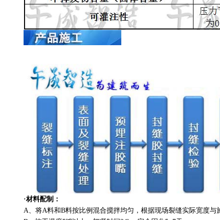
·
材料配制：
A、将A料和B料按比例混合搅拌均匀，根据现场裂缝实际宽度与