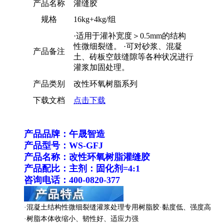
产品名称
灌缝胶
规格
16kg+4kg/组
·适用于灌补宽度＞0.5mm的结构
性微细裂缝。 ·可对砂浆、混凝
产品备注
土、砖板空鼓缝隙等各种状况进行
灌浆加固处理。
产品类别
改性环氧树脂系列
下载文档
点击下载
产品品牌：午晟智造
产品型号：WS-GFJ
产品名称：改性环氧树脂灌缝胶
产品配比：主剂：固化剂=4:1
咨询电话：400-0820-377
·混凝土结构性微细裂缝灌浆处理专用树脂胶
·黏度低、强度高
·树脂本体收缩小、韧性好、适应力强