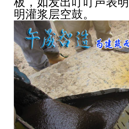
板，如发出叮叮声表明
明灌浆层空鼓。