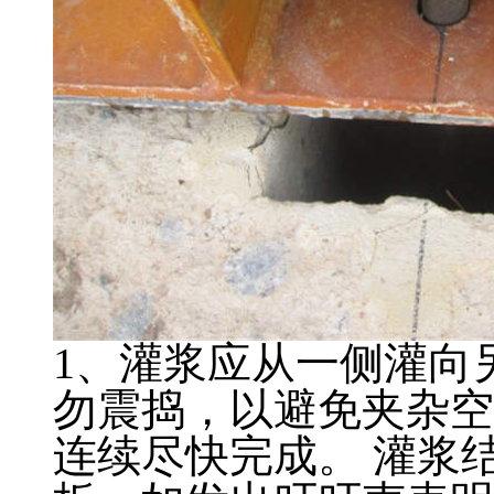
1、灌浆应从一侧灌向
勿震捣，以避免夹杂空
连续尽快完成。 灌浆