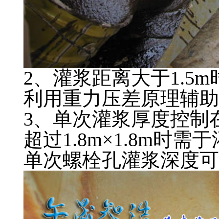
2、灌浆距离大于1.5
利用重力压差原理辅助
3、单次灌浆厚度控制在
超过1.8m×1.8m
单次螺栓孔灌浆深度可达